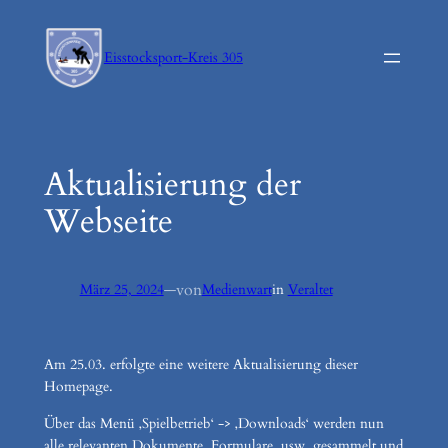
Zum
Inhalt
Eisstocksport-Kreis 305
springen
Aktualisierung der
Webseite
von
März 25, 2024
—
Medienwart
in
Veraltet
Am 25.03. erfolgte eine weitere Aktualisierung dieser
Homepage.
Über das Menü ‚Spielbetrieb‘ -> ‚Downloads‘ werden nun
alle relevanten Dokumente, Formulare, usw. gesammelt und