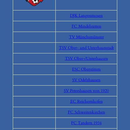
DJK Langenmosen
FC Mindelstetten
TV Münchsmünster
TSV Ober- und Unterhaunstadt
TSV Ober-/Unterhausen
ESC Oberstimm
SV Odelzhausen
SV Petershausen von 1920
EC Reichertshofen
FC Schweitenkirchen
FC Tandern 1934