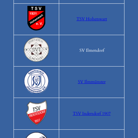
TSV Hohenwart
SV Ilmendorf
SV Ilmmünster
TSV Indersdorf 1907