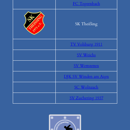
FC Tegernbach
SK Theißing
TV Vohburg 1911
SV Weichs
SV Wettstetten
DJK SV Winden am Aign
SC Wolnzach
SV Zuchering 1937