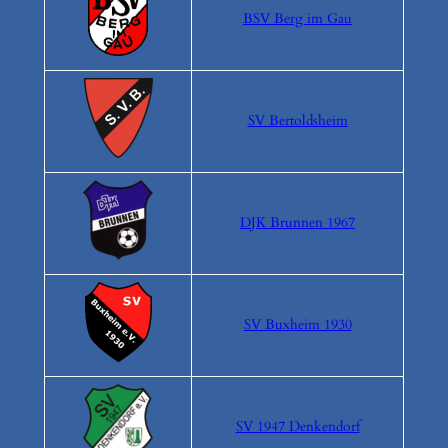
BSV Berg im Gau
SV Bertoldsheim
DJK Brunnen 1967
SV Buxheim 1930
SV 1947 Denkendorf