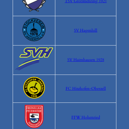
TSV Großmehring 1921
SV Hagenhill
SV Haimhausen 1928
FC Hitzhofen-Oberzell
FFW Hohenried