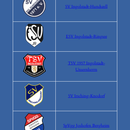
SV Ingolstadt-Hundszell
ESV Ingolstadt-Ringsee
TSV 1957 Ingolstadt-
Unsernherrn
SV Irsching-Knodorf
SpVgg Joshofen Bergheim