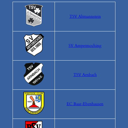
TSV Altmannstein
SV Ampermoching
TSV Arnbach
EC Baar-Ebenhausen