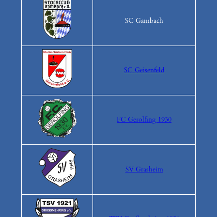
SC Gambach
SC Geisenfeld
FC Gerolfing 1930
SV Grasheim