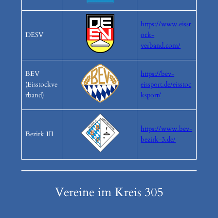
https://www.eisst
DESV
ock-
verband.com/
BEV
https://bev-
(Eisstockve
eissport.de/eisstoc
rband)
ksport/
https://www.bev-
Bezirk III
bezirk-3.de/
Vereine im Kreis 305