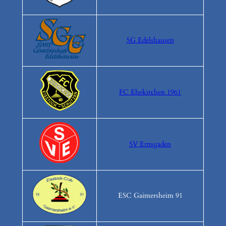
SG Edelshausen
FC Ehekirchen 1961
SV Ernsgaden
ESC Gaimersheim 91