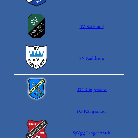
SV Karlshuld
SV Karlskron
TC Klingsmoos
TG Königsmoos
SpVgg Langenbruck