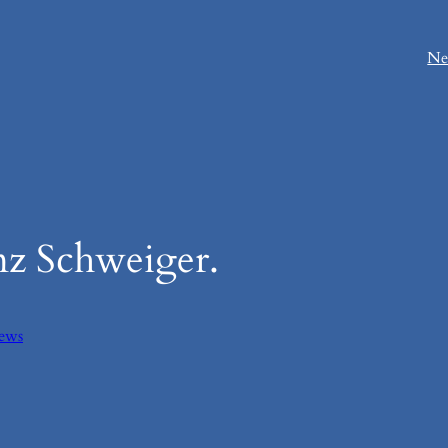
Ne
nz Schweiger.
ews