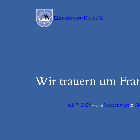
Zum
Inhalt
Eisstocksport-Kreis 305
springen
Wir trauern um Fra
Juli 7, 2025
—
Medienwart
in
N
von