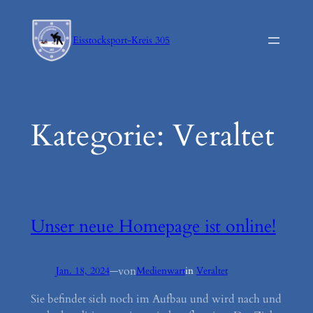
Zum
Inhalt
Eisstocksport-Kreis 305
springen
Kategorie:
Veraltet
Unser neue Homepage ist online!
von
Jan. 18, 2024
—
Medienwart
in
Veraltet
Sie befindet sich noch im Aufbau und wird nach und